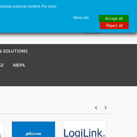
display external content. For more
me
€ EUR
English GB
Italiano
Login / Register
More info
Accept all
Reject all
My Account
& SOLUTIONS
S2
MEPA