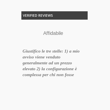
VERIFIED REVIEWS
ok
Affidabile
icati,
Giustifico le tre stelle: 1) a mio
QNAP sinoni
razione e
avviso viene venduto
questo è uno
 pre
generalmente ad un prezzo
soddisfa le m
l prodotto,
elevato 2) la configurazione è
consegna vel
rn digital.
complessa per chi non fosse
p
esperto 3) le istruzioni sono tutte
in lingua straniera Rimane
comunque il fatto che parliamo
18-07-01 21:31:51
di un prodotto di qualità, in
alternativa si può optare per un
Grandstream HT801. Nulla da