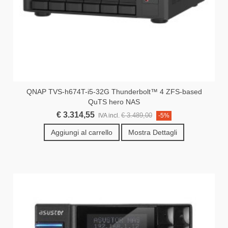
QNAP TVS-h674T-i5-32G Thunderbolt™ 4 ZFS-based
QuTS hero NAS
€ 3.314,55
€ 3.489,00
IVA incl.
-5%
Aggiungi al carrello
Mostra Dettagli