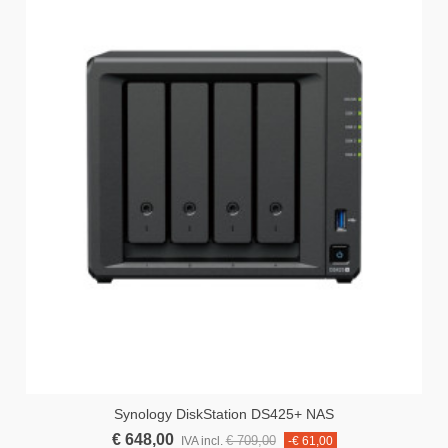
Synology DiskStation DS425+ NAS
€ 648,00
€ 709,00
IVA incl.
-€ 61,00