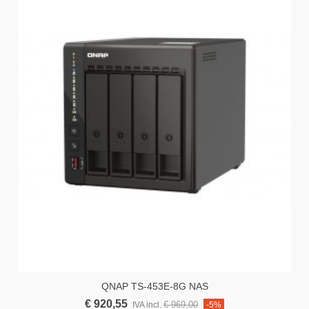
QNAP TS-453E-8G NAS
€ 920,55
€ 969,00
IVA incl.
-5%