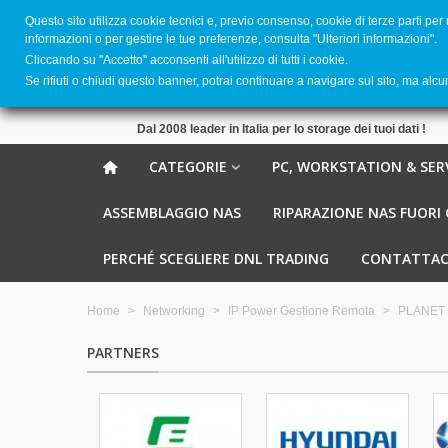
Questo sito utilizza cookie tecnici e, previo consenso, cookie di terze parti per
informazioni o per gestire le tue preferenze, consulta "Ulteriori informazioni".
Cliccando su ''Accetto'' acconsenti all'utilizzo di tutti i cookie.
Se rifiuti o chiudi questo banner, potrai continuare a navigare sul sito, ma alc
Dal 2008 leader in Italia per lo storage dei tuoi dati !
CATEGORIE
PC, WORKSTATION & SER
ASSEMBLAGGIO NAS
RIPARAZIONE NAS FUORI
PERCHÉ SCEGLIERE DNL TRADING
CONTATTAC
Home
>
Networking
>
IP Power Gestione Remota
>
PLANET 
PARTNERS