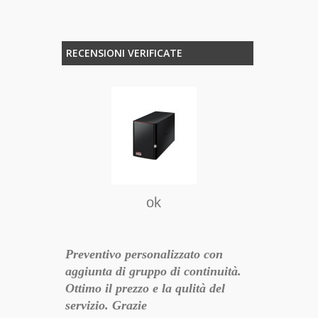
RECENSIONI VERIFICATE
ienza
So
sionale,
Sono rimasto
prodotto, Ott
Gestione del
ok
20-05-09 10:55:28
backup che p
Multimediale
Preventivo personalizzato con
aggiunta di gruppo di continuità.
Ottimo il prezzo e la qulità del
servizio. Grazie