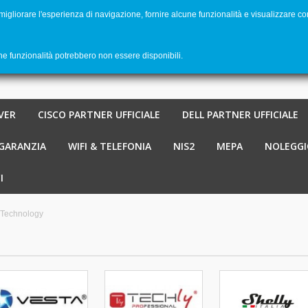
 migliorare l'esperienza di navigazione, fornire alcune funzionalità e visualizzare co
Benvenu
Carrello
-
€ 0,00
0
une funzionalità potrebbero non essere disponibili.
VER
CISCO PARTNER UFFICIALE
DELL PARTNER UFFICIALE
 GARANZIA
WIFI & TELEFONIA
NIS2
MEPA
NOLEGGI
I
Technology