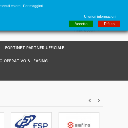
ntenuti esterni. Per maggiori
to
€ EUR
English GB
Italiano
Login / Registra
Ulteriori informazioni
Accetto
Rifiuto
Il Mio Account
FORTINET PARTNER UFFICIALE
O OPERATIVO & LEASING