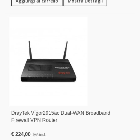
Aggiungi al carrello
Mostra Dettagli
DrayTek Vigor2915ac Dual-WAN Broadband
Firewall VPN Router
€ 224,00
IVA incl.