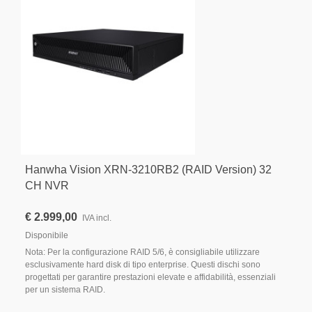
Hanwha Vision XRN-3210RB2 (RAID Version) 32
CH NVR
€ 2.999,00
IVA incl.
Disponibile
Nota: Per la configurazione RAID 5/6, è consigliabile utilizzare
esclusivamente hard disk di tipo enterprise. Questi dischi sono
progettati per garantire prestazioni elevate e affidabilità, essenziali
per un sistema RAID.