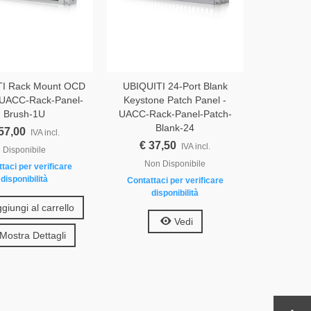
TI Rack Mount OCD
UBIQUITI 24-Port Blank
 UACC-Rack-Panel-
Keystone Patch Panel -
Brush-1U
UACC-Rack-Panel-Patch-
Blank-24
57,00
IVA incl.
€ 37,50
IVA incl.
Disponibile
Non Disponibile
taci per verificare
disponibilità
Contattaci per verificare
disponibilità
giungi al carrello
Vedi
Mostra Dettagli