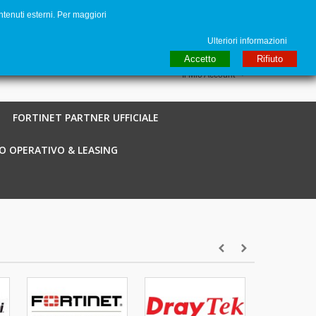
ntenuti esterni. Per maggiori
to
€ EUR
English GB
Italiano
Login / Registra
Ulteriori informazioni
Accetto
Rifiuto
Il Mio Account
FORTINET PARTNER UFFICIALE
O OPERATIVO & LEASING