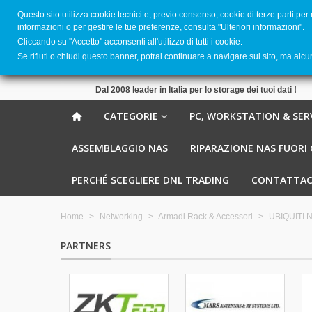
Questo sito utilizza cookie tecnici e, previo consenso, cookie di terze parti per
informazioni o per gestire le tue preferenze, consulta "Ulteriori informazioni".
Cliccando su ''Accetto'' acconsenti all'utilizzo di tutti i cookie.
Se rifiuti o chiudi questo banner, potrai continuare a navigare sul sito, ma alc
Dal 2008 leader in Italia per lo storage dei tuoi dati !
CATEGORIE
PC, WORKSTATION & SER
ASSEMBLAGGIO NAS
RIPARAZIONE NAS FUORI
PERCHÉ SCEGLIERE DNL TRADING
CONTATTAC
Home
>
Networking
>
Armadi Rack & Accessori
>
UBIQUITI N
PARTNERS