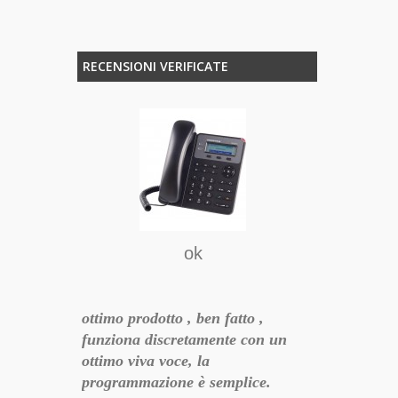
RECENSIONI VERIFICATE
o
to del
tware di
a per il
ok
F
te
ottimo prodotto , ben fatto ,
Esteticament
20-07-08 10:26:28
funziona discretamente con un
l'installazio
ottimo viva voce, la
intuitive per
programmazione è semplice.
perseveranza 