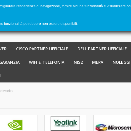
 migliorare l'esperienza di navigazione, fornire alcune funzionalità e visualizzare co
Benvenu
Carrello
-
€ 0,00
0
une funzionalità potrebbero non essere disponibili.
VER
CISCO PARTNER UFFICIALE
DELL PARTNER UFFICIALE
 GARANZIA
WIFI & TELEFONIA
NIS2
MEPA
NOLEGGI
I
etworks