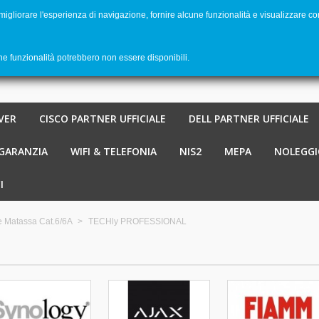
 migliorare l'esperienza di navigazione, fornire alcune funzionalità e visualizzare co
Benvenu
Carrello
-
€ 0,00
0
une funzionalità potrebbero non essere disponibili.
VER
CISCO PARTNER UFFICIALE
DELL PARTNER UFFICIALE
 GARANZIA
WIFI & TELEFONIA
NIS2
MEPA
NOLEGGI
I
e Matassa Cat.6/6A
>
TECHly PROFESSIONAL