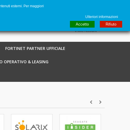
ntenuti esterni. Per maggiori
to
€ EUR
English GB
Italiano
Login / Registra
Ulteriori informazioni
Accetto
Rifiuto
Il Mio Account
FORTINET PARTNER UFFICIALE
O OPERATIVO & LEASING