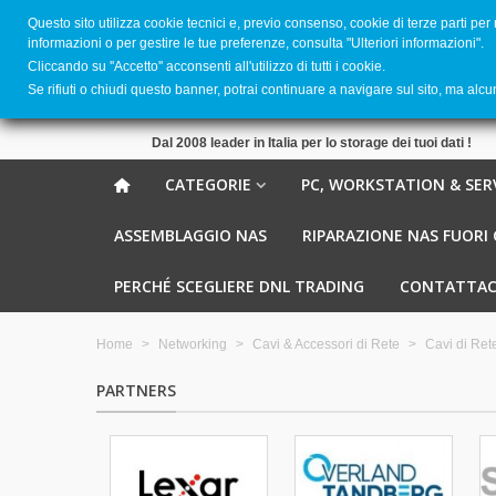
Questo sito utilizza cookie tecnici e, previo consenso, cookie di terze parti per
informazioni o per gestire le tue preferenze, consulta "Ulteriori informazioni".
Cliccando su ''Accetto'' acconsenti all'utilizzo di tutti i cookie.
Se rifiuti o chiudi questo banner, potrai continuare a navigare sul sito, ma alc
Dal 2008 leader in Italia per lo storage dei tuoi dati !
CATEGORIE
PC, WORKSTATION & SER
ASSEMBLAGGIO NAS
RIPARAZIONE NAS FUORI
PERCHÉ SCEGLIERE DNL TRADING
CONTATTAC
Home
>
Networking
>
Cavi & Accessori di Rete
>
Cavi di Ret
PARTNERS