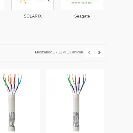
X
Seagate
Shelly Italia
PR
Mostrando 1 - 12 di 13 articoli