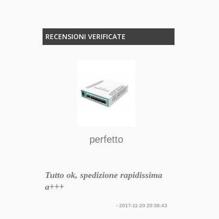
RECENSIONI VERIFICATE
zio top
Ot
 cinque
Cisco è una 
servizio da p
trading, sped
perfetto
17-03-30 10:11:00
cortesia del 
Tutto ok, spedizione rapidissima
a+++
- 2017-11-20 20:36:43