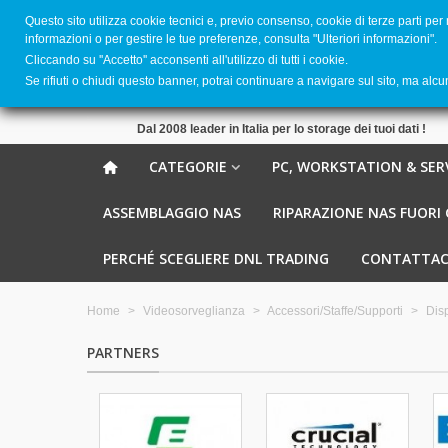
Questo sito utilizza cookie tecnici e, previo consenso, cookie di terze parti per
informazioni o per gestire le tue preferenze, consulta "Ulteriori informazioni".
Cliccando su ''Accetto'' acconsenti all'utilizzo di tutti i cookie.
Se rifiuti o chiudi questo banner, potrai continuare a navigare sul sito, ma alc
Dal 2008 leader in Italia per lo storage dei tuoi dati !
CATEGORIE
PC, WORKSTATION & SER
ASSEMBLAGGIO NAS
RIPARAZIONE NAS FUORI
PERCHÉ SCEGLIERE DNL TRADING
CONTATTAC
Home
>
Videosorveglianza
>
Accessori/Staffe/Supporti
>
Disp
PARTNERS