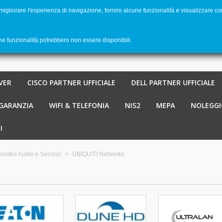
 migliorare l'esperienza di navigazione, fornire alcune funzionalità e visualizzare co
Benvenu
Carrello
-
€ 0,00
0
une funzionalità potrebbero non essere disponibili.
VER
CISCO PARTNER UFFICIALE
DELL PARTNER UFFICIALE
 GARANZIA
WIFI & TELEFONIA
NIS2
MEPA
NOLEGGI
I
ositivi Audio e Sensori
>
UBIQUITI Networks