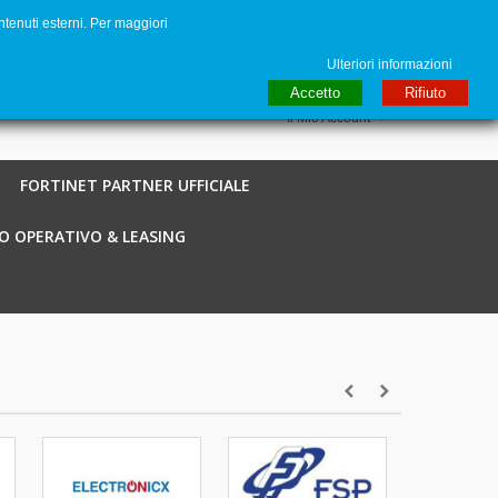
ntenuti esterni. Per maggiori
to
€ EUR
English GB
Italiano
Login / Registra
Ulteriori informazioni
Accetto
Rifiuto
Il Mio Account
FORTINET PARTNER UFFICIALE
O OPERATIVO & LEASING