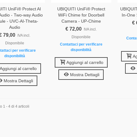
ITI UniFi® Protect AI
UBIQUITI UniFi® Protect
UBIQUITI
Audio - Two-way Audio
WiFi Chime for Doorbell
In-One 
le - UVC-AI-Theta-
Camera - UP-Chime
€ 
Audio
€ 72,00
IVA incl.
€ 79,00
IVA incl.
Disponibile
Contat
Disponibile
Contattaci per verificare
disponibilità
tattaci per verificare
disponibilità
Ag
Aggiungi al carrello
Aggiungi al carrello
Mostra Dettagli
Mostra Dettagli
1 - 4 di 4 articoli