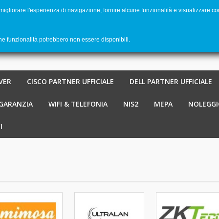
 migliorare l'esperienza di navigazione, fornire alcune funzionalità e visualizzare co
Benvenu
Carrello
-
€ 0,00
0
une funzionalità potrebbero non essere disponibili.
VER
CISCO PARTNER UFFICIALE
DELL PARTNER UFFICIALE
 GARANZIA
WIFI & TELEFONIA
NIS2
MEPA
NOLEGGI
I