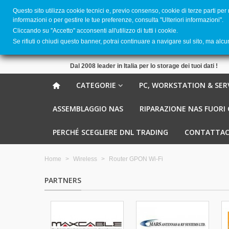
Questo sito utilizza cookie tecnici e, previo consenso, cookie di terze parti per
informazioni o per gestire le tue preferenze, consulta "Ulteriori informazioni".
Cliccando su ''Accetto'' acconsenti all'utilizzo di tutti i cookie.
Se rifiuti o chiudi questo banner, potrai continuare a navigare sul sito, ma alc
Dal 2008 leader in Italia per lo storage dei tuoi dati !
CATEGORIE
PC, WORKSTATION & SER
ASSEMBLAGGIO NAS
RIPARAZIONE NAS FUORI
PERCHÉ SCEGLIERE DNL TRADING
CONTATTAC
Home
>
Wireless
>
Router GPON Wi-Fi
PARTNERS