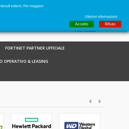
ntenuti esterni. Per maggiori
to
€ EUR
English GB
Italiano
Login / Registra
Ulteriori informazioni
Accetto
Rifiuto
Il Mio Account
FORTINET PARTNER UFFICIALE
O OPERATIVO & LEASING