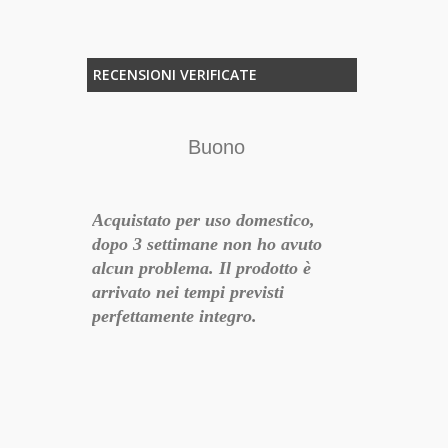
RECENSIONI VERIFICATE
Buono
O
Acquistato per uso domestico,
Funziona be
dopo 3 settimane non ho avuto
il pc è spogl
alcun problema. Il prodotto è
acquistare tu
arrivato nei tempi previsti
perfettamente integro.
Nonostante le dimensioni
nsigliato
davvero ridotte è abbastanza
l settore in
performante! Da aggiungere Hd
erta
e Ram.