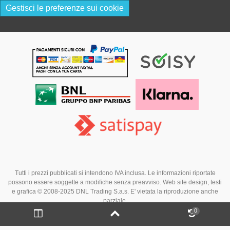
Gestisci le preferenze sui cookie
Tutti i prezzi pubblicati si intendono IVA inclusa. Le informazioni riportate
possono essere soggette a modifiche senza preavviso. Web site design, testi
e grafica © 2008-2025 DNL Trading S.a.s. E' vietata la riproduzione anche
parziale.
0