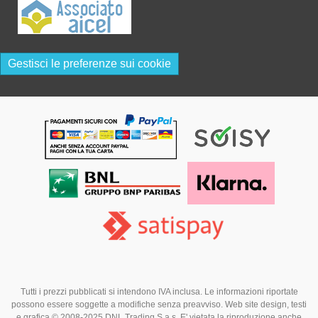
Gestisci le preferenze sui cookie
Tutti i prezzi pubblicati si intendono IVA inclusa. Le informazioni riportate
possono essere soggette a modifiche senza preavviso. Web site design, testi
e grafica © 2008-2025 DNL Trading S.a.s. E' vietata la riproduzione anche