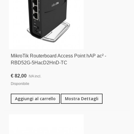
MikroTik Routerboard Access Point hAP ac² -
RBD52G-5HacD2HnD-TC
€ 82,00
IVA incl.
Disponibile
Aggiungi al carrello
Mostra Dettagli