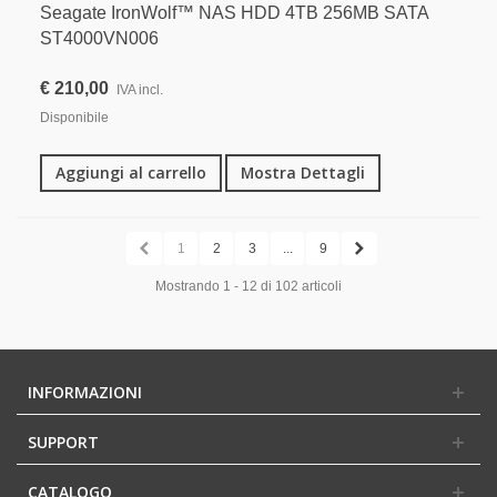
Seagate IronWolf™ NAS HDD 4TB 256MB SATA
ST4000VN006
€ 210,00
IVA incl.
Disponibile
Aggiungi al carrello
Mostra Dettagli
1
2
3
...
9
Mostrando 1 - 12 di 102 articoli
INFORMAZIONI
SUPPORT
CATALOGO