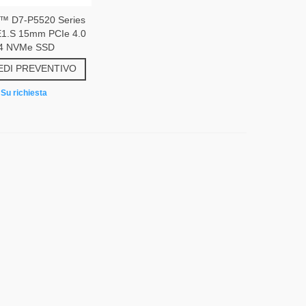
m™ D7-P5520 Series
E1.S 15mm PCIe 4.0
4 NVMe SSD
EDI PREVENTIVO
Su richiesta