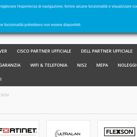
 migliorare l'esperienza di navigazione, fornire alcune funzionalità e visualizzare co
Benvenu
Carrello
-
€ 0,00
0
une funzionalità potrebbero non essere disponibili.
VER
CISCO PARTNER UFFICIALE
DELL PARTNER UFFICIALE
 GARANZIA
WIFI & TELEFONIA
NIS2
MEPA
NOLEGGI
I
DIGM