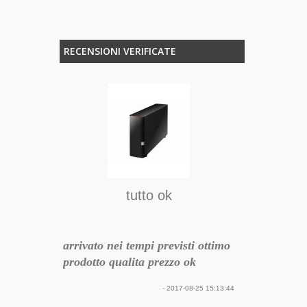
RECENSIONI VERIFICATE
Imba
loce e
Prodotto ott
utilizzi da N
n
brevissimi (1
tutto ok
iunque
dal pagament
compattare
modo accurat
iglio
appositi car
arrivato nei tempi previsti ottimo
all'interno, s
prodotto qualita prezzo ok
18-01-07 20:01:08
perfettament
momento dell
- 2017-08-25 15:13:44
Faccio quest