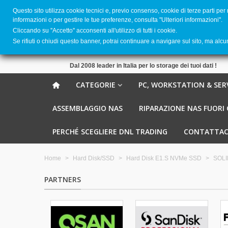
Questo sito utilizza cookie tecnici e, previo consenso, cookie di terze parti per
informazioni o per gestire le tue preferenze, consulta "Ulteriori informazioni".
Cliccando su ''Accetto'' acconsenti all'utilizzo di tutti i cookie.
Se rifiuti o chiudi questo banner, potrai continuare a navigare sul sito, ma alc
Dal 2008 leader in Italia per lo storage dei tuoi dati !
CATEGORIE
PC, WORKSTATION & SER
ASSEMBLAGGIO NAS
RIPARAZIONE NAS FUORI
PERCHÉ SCEGLIERE DNL TRADING
CONTATTAC
Home
>
Hard Disk/SSD
>
Hard Disk E1.S NVMe SSD
>
SOLI
PARTNERS