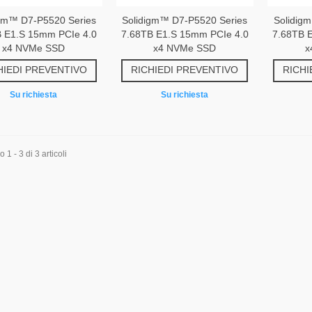
igm™ D7-P5520 Series
Solidigm™ D7-P5520 Series
Solidig
B E1.S 15mm PCIe 4.0
7.68TB E1.S 15mm PCIe 4.0
7.68TB 
x4 NVMe SSD
x4 NVMe SSD
x
HIEDI PREVENTIVO
RICHIEDI PREVENTIVO
RICHI
Su richiesta
Su richiesta
1 - 3 di 3 articoli