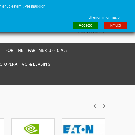
ntenuti esterni. Per maggiori
to
€ EUR
English GB
Italiano
Login / Registra
Ulteriori informazioni
Accetto
Rifiuto
Il Mio Account
FORTINET PARTNER UFFICIALE
O OPERATIVO & LEASING