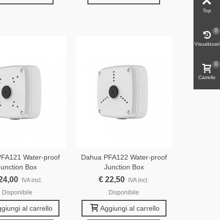
Top
0
Visualizzati
0
Carrello
FA121 Water-proof
Dahua PFA122 Water-proof
Junction Box
Junction Box
24,00
€ 22,50
IVA incl.
IVA incl.
Disponibile
Disponibile
giungi al carrello
Aggiungi al carrello