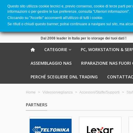
Questo sito utilizza cookie tecnici e, previo consenso, cookie di terze parti per
informazioni o per gestire le tue preferenze, consulta "Ulteriori informazioni".
Cliccando su ''Accetto'' acconsenti all'utilizzo di tutti i cookie.
Se rifiuti o chiudi questo banner, potrai continuare a navigare sul sito, ma alc
Dal 2008 leader in Italia per lo storage dei tuoi dati !
CATEGORIE
PC, WORKSTATION & SER
ASSEMBLAGGIO NAS
RIPARAZIONE NAS FUORI
PERCHÉ SCEGLIERE DNL TRADING
CONTATTAC
Home
>
Videosorveglianza
>
Accessori/Staffe/Supporti
>
Staf
PARTNERS