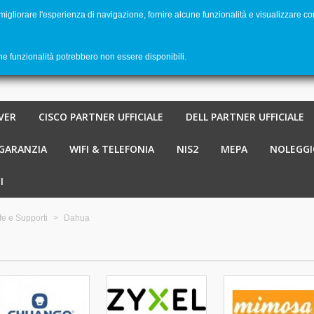
 migliorare l'esperienza di navigazione, fornire alcune funzionalità e visualizzare co
Benvenu
Carrello
-
€ 0,00
0
une funzionalità potrebbero non essere disponibili.
VER
CISCO PARTNER UFFICIALE
DELL PARTNER UFFICIALE
 GARANZIA
WIFI & TELEFONIA
NIS2
MEPA
NOLEGGI
I
fe e Supporti
>
Dahua