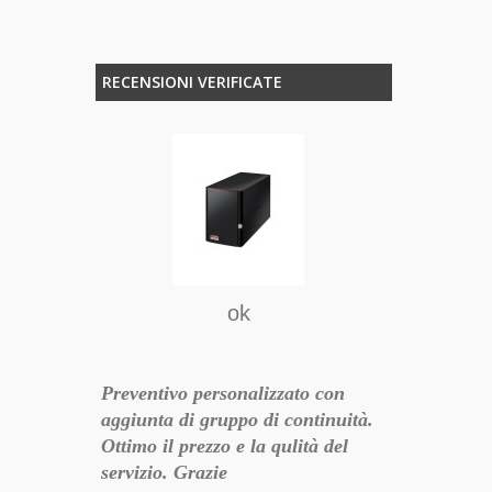
RECENSIONI VERIFICATE
So
istato
Sono rimasto
, sono
prodotto, Ott
sto è
Gestione del
ok
e del
backup che p
Multimediale
Preventivo personalizzato con
18-11-30 10:46:37
aggiunta di gruppo di continuità.
Ottimo il prezzo e la qulità del
servizio. Grazie