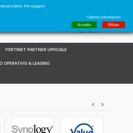
ntenuti esterni. Per maggiori
to
€ EUR
English GB
Italiano
Login / Registra
Ulteriori informazioni
Accetto
Rifiuto
Il Mio Account
FORTINET PARTNER UFFICIALE
O OPERATIVO & LEASING