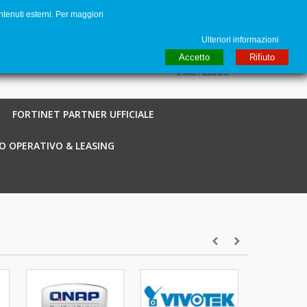
ntenuti esterni. Per maggiori
to
€ EUR
English GB
Italiano
Login / Registra
Ulteriori informazioni
Accetto
Rifiuto
Il Mio Account
FORTINET PARTNER UFFICIALE
O OPERATIVO & LEASING