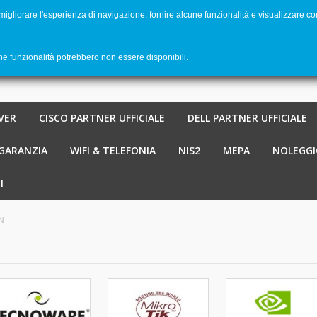
 migliorare l'esperienza di navigazione, fornire alcune funzionalità e visualizzare co
Benvenu
Carrello
-
€ 0,00
0
une funzionalità potrebbero non essere disponibili.
VER
CISCO PARTNER UFFICIALE
DELL PARTNER UFFICIALE
 GARANZIA
WIFI & TELEFONIA
NIS2
MEPA
NOLEGGI
I
N