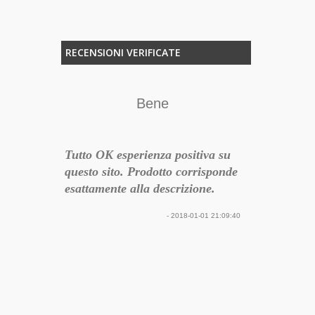
RECENSIONI VERIFICATE
e
Bene
Tut
Tutto OK esperienza positiva su
Ottimo grupp
tastique,
questo sito. Prodotto corrisponde
bassa, ma fa
açable.
esattamente alla descrizione.
accurata e v
- 2018-01-01 21:09:40
18-01-07 19:58:13
Perfetto
Arrivato nei tempi prestabiliti