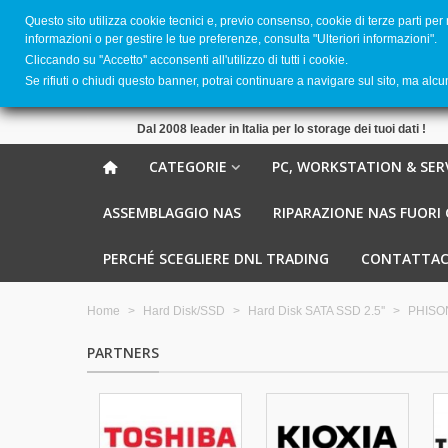
Questo sito utilizza cookie tecnici e, previo consenso, cookie di terze parti per
informazioni o per gestire le tue preferenze, consulta "Ulteriori informazioni".
Cliccando su ''Accetto'' acconsenti all'utilizzo di tutti i cookie.
Se rifiuti o chiudi questo banner, potrai continuare a navigare sul sito, ma alc
Dal 2008 leader in Italia per lo storage dei tuoi dati !
CATEGORIE
PC, WORKSTATION & SER
ASSEMBLAGGIO NAS
RIPARAZIONE NAS FUORI
PERCHÉ SCEGLIERE DNL TRADING
CONTATTAC
Home
>
Hard Disk/SSD
>
Hard Disk SATA SSD 2.5''
>
PHISO
PARTNERS