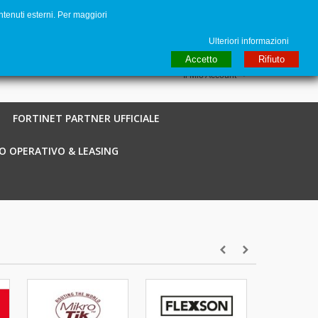
ntenuti esterni. Per maggiori
to
€ EUR
English GB
Italiano
Login / Registra
Ulteriori informazioni
Accetto
Rifiuto
Il Mio Account
FORTINET PARTNER UFFICIALE
O OPERATIVO & LEASING