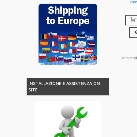
Con
Mostrando
INSTALLAZIONE E ASSISTENZA ON-
SITE