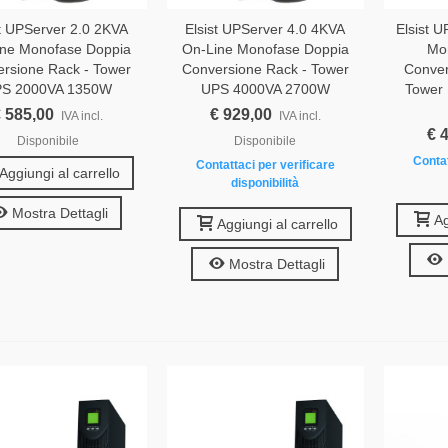
st UPServer 2.0 2KVA
Elsist UPServer 4.0 4KVA
Elsist U
ine Monofase Doppia
On-Line Monofase Doppia
Mo
rsione Rack - Tower
Conversione Rack - Tower
Conver
S 2000VA 1350W
UPS 4000VA 2700W
Tower
 585,00
€ 929,00
IVA incl.
IVA incl.
€ 
Disponibile
Disponibile
Contat
Contattaci per verificare
Aggiungi al carrello
disponibilità
Mostra Dettagli
Ag
Aggiungi al carrello
Mostra Dettagli