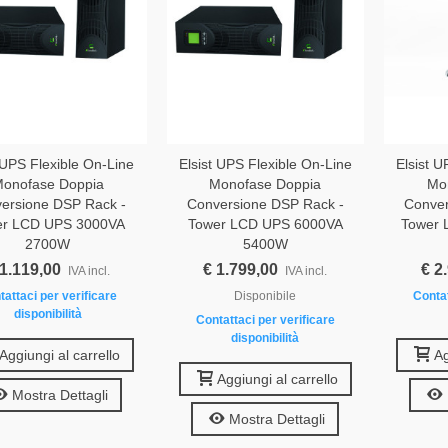
 UPS Flexible On-Line
Elsist UPS Flexible On-Line
Elsist U
onofase Doppia
Monofase Doppia
Mo
ersione DSP Rack -
Conversione DSP Rack -
Conver
er LCD UPS 3000VA
Tower LCD UPS 6000VA
Tower 
2700W
5400W
 1.119,00
€ 1.799,00
€ 2
IVA incl.
IVA incl.
tattaci per verificare
Disponibile
Contat
disponibilità
Contattaci per verificare
disponibilità
Aggiungi al carrello
Ag
Aggiungi al carrello
Mostra Dettagli
Mostra Dettagli