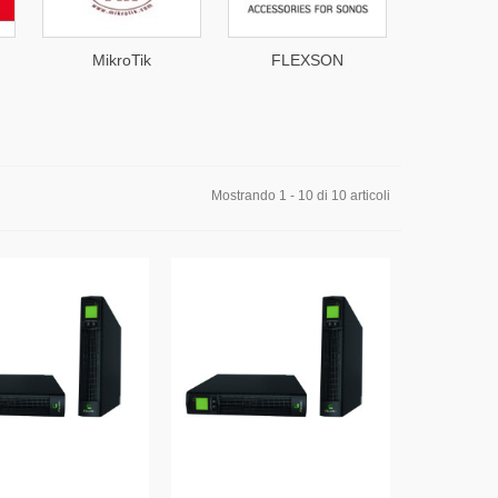
MikroTik
FLEXSON
Netg
Mostrando 1 - 10 di 10 articoli