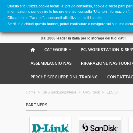
Questo sito utilizza cookie tecnici e, previo consenso, cookie di terze parti per
informazioni o per gestire le tue preferenze, consulta "Ulteriori informazioni".
Cliccando su ''Accetto'' acconsenti all'utilizzo di tutti i cookie.
Se rifiuti o chiudi questo banner, potrai continuare a navigare sul sito, ma alc
Dal 2008 leader in Italia per lo storage dei tuoi dati !
CATEGORIE
PC, WORKSTATION & SER
ASSEMBLAGGIO NAS
RIPARAZIONE NAS FUORI
PERCHÉ SCEGLIERE DNL TRADING
CONTATTAC
Home
>
UPS Backup/Batterie
>
UPS Rack
>
ELSIST
PARTNERS