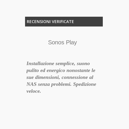
RECENSIONI VERIFICATE
Sonos Play
Installazione semplice, suono
pulito ed energico nonostante le
sue dimensioni, connessione al
zzo
NAS senza problemi. Spedizione
veloce.
ati diversi
Ottimo prodo
- 2017-12-02 17:26:46
io
pporto
à nella