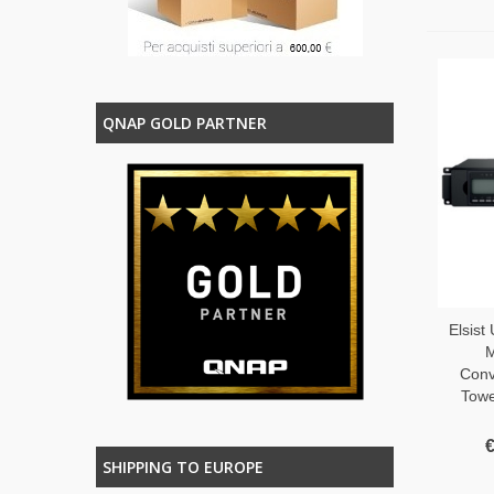
QNAP GOLD PARTNER
Elsis
M
Conv
Tow
€
SHIPPING TO EUROPE