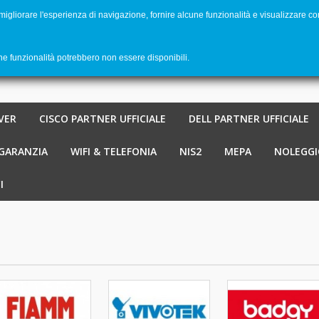
 migliorare l'esperienza di navigazione, fornire alcune funzionalità e visualizzare co
Benvenu
Carrello
-
€ 0,00
0
une funzionalità potrebbero non essere disponibili.
VER
CISCO PARTNER UFFICIALE
DELL PARTNER UFFICIALE
 GARANZIA
WIFI & TELEFONIA
NIS2
MEPA
NOLEGGI
I