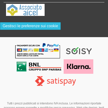
Gestisci le preferenze sui cookie
Tutti i prezzi pubblicati si intendono IVA inclusa. Le informazioni riportate
possono essere soggette a modifiche senza preavviso. Web site design, testi