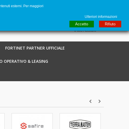
ntenuti esterni. Per maggiori
to
€ EUR
English GB
Italiano
Login / Registra
Ulteriori informazioni
Accetto
Rifiuto
Il Mio Account
FORTINET PARTNER UFFICIALE
O OPERATIVO & LEASING