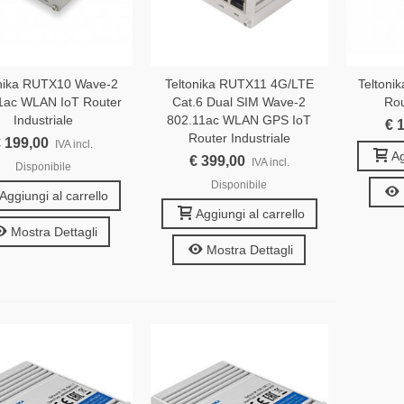
onika RUTX10 Wave-2
Teltonika RUTX11 4G/LTE
Teltoni
1ac WLAN IoT Router
Cat.6 Dual SIM Wave-2
Rou
Industriale
802.11ac WLAN GPS IoT
€ 
Router Industriale
 199,00
IVA incl.
Ag
€ 399,00
IVA incl.
Disponibile
Disponibile
Aggiungi al carrello
Aggiungi al carrello
Mostra Dettagli
Mostra Dettagli