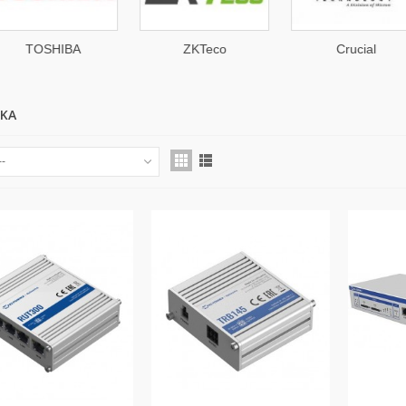
TOSHIBA
ZKTeco
Crucial
IKA
--