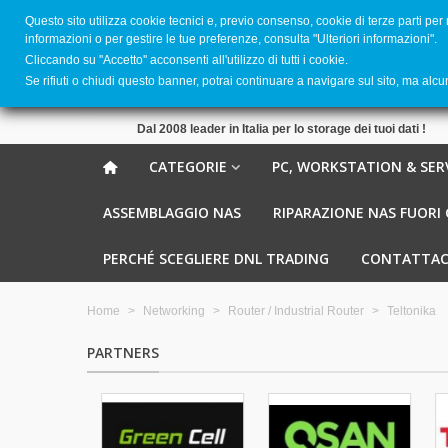
Questo sito utilizza cookie tecnici e, previo consenso, cookie di terze parti per
informazioni o per gestire le tue preferenze, consulta "Ulteriori informazioni".
Cliccando su ''Accetto'' acconsenti all'utilizzo di tutti i cookie.
Se rifiuti o chiudi questo banner, potrai continuare a navigare sul sito, ma alc
Dal 2008 leader in Italia per lo storage dei tuoi dati !
CATEGORIE
PC, WORKSTATION & SER
ASSEMBLAGGIO NAS
RIPARAZIONE NAS FUORI
PERCHÉ SCEGLIERE DNL TRADING
CONTATTAC
Home
>
Networking
>
Router / Industrial Router
>
Teltonika
PARTNERS