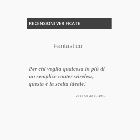
RECENSIONI VERIFICATE
Fantastico
Per chi voglia qualcosa in più di
un semplice router wireless,
questa è la scelta ideale!
- 2017-08-30 10:46:17
ttimo per
ottimo assort
per
tutti integri
 quantità
nsiglio