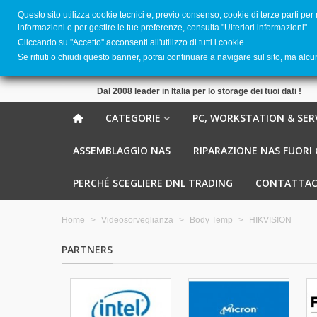
Questo sito utilizza cookie tecnici e, previo consenso, cookie di terze parti per
informazioni o per gestire le tue preferenze, consulta "Ulteriori informazioni".
Cliccando su ''Accetto'' acconsenti all'utilizzo di tutti i cookie.
Se rifiuti o chiudi questo banner, potrai continuare a navigare sul sito, ma alc
Dal 2008 leader in Italia per lo storage dei tuoi dati !
CATEGORIE
PC, WORKSTATION & SER
ASSEMBLAGGIO NAS
RIPARAZIONE NAS FUORI
PERCHÉ SCEGLIERE DNL TRADING
CONTATTAC
Home
>
Videosorveglianza
>
Body Temp
>
HIKVISION
PARTNERS