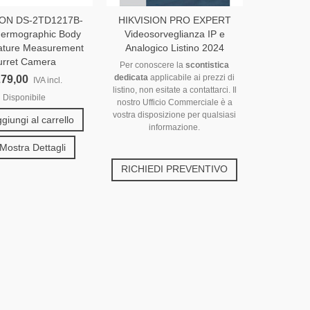
ION DS-2TD1217B-
HIKVISION PRO EXPERT
hermographic Body
Videosorveglianza IP e
ature Measurement
Analogico Listino 2024
urret Camera
Per conoscere la
scontistica
dedicata
applicabile ai prezzi di
279,00
IVA incl.
listino, non esitate a contattarci. Il
Disponibile
nostro Ufficio Commerciale è a
vostra disposizione per qualsiasi
giungi al carrello
informazione.
Mostra Dettagli
RICHIEDI PREVENTIVO