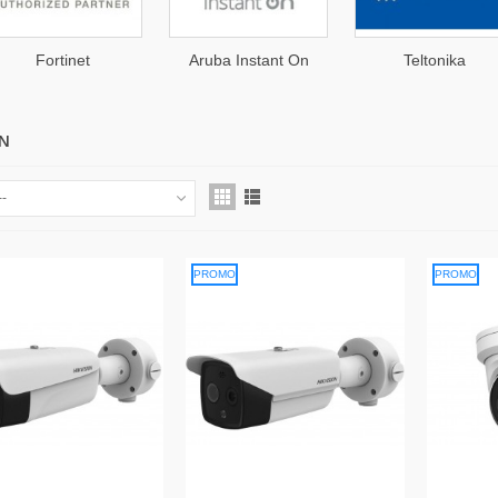
Fortinet
Aruba Instant On
Teltonika
ON
--
PROMO
PROMO