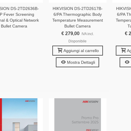
ISION DS-2TD2636B-
HIKVISION DS-2TD2617B-
HIKVIS
P Fever Screening
6/PA Thermographic Body
6/PA T
al & Optical Network
Temperature Measurement
Temper
Bullet Camera
Bullet Camera
T
€ 279,00
€ 
IVA incl.
Disponibile
Aggiungi al carrello
Ag
Mostra Dettagli