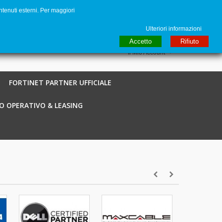
ntenuti esterni. Per maggiori
to
€ EUR
English GB
Italiano
Login / Registra
Ulteriori informazioni
Accetto
Rifiuto
Il Mio Account
FORTINET PARTNER UFFICIALE
O OPERATIVO & LEASING