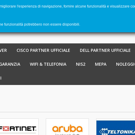
 migliorare l'esperienza di navigazione, fornire alcune funzionalità e visualizzare co
Benvenu
Carrello
-
€ 0,00
0
une funzionalità potrebbero non essere disponibili.
VER
CISCO PARTNER UFFICIALE
DELL PARTNER UFFICIALE
 GARANZIA
WIFI & TELEFONIA
NIS2
MEPA
NOLEGGI
I