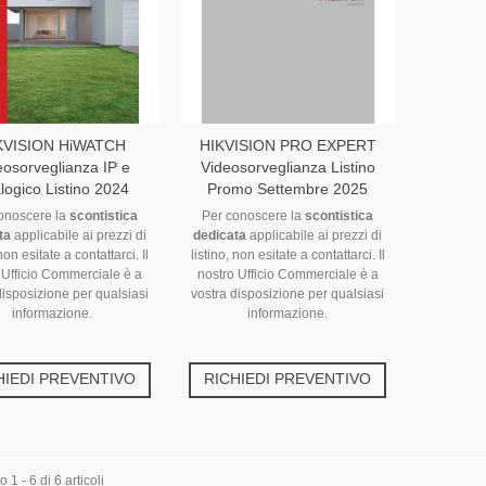
KVISION HiWATCH
HIKVISION PRO EXPERT
eosorveglianza IP e
Videosorveglianza Listino
logico Listino 2024
Promo Settembre 2025
onoscere la
scontistica
Per conoscere la
scontistica
ta
applicabile ai prezzi di
dedicata
applicabile ai prezzi di
 non esitate a contattarci. Il
listino, non esitate a contattarci. Il
 Ufficio Commerciale è a
nostro Ufficio Commerciale è a
disposizione per qualsiasi
vostra disposizione per qualsiasi
informazione.
informazione.
HIEDI PREVENTIVO
RICHIEDI PREVENTIVO
1 - 6 di 6 articoli