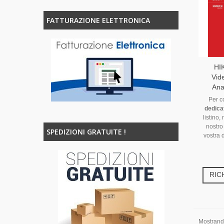
FATTURAZIONE ELETTRONICA
HI
Vid
Ana
Per c
dedica
listino,
nostro
SPEDIZIONI GRATUITE !
vostra 
RIC
Mostrando 